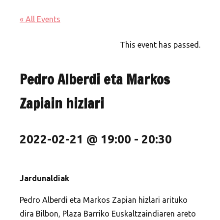
« All Events
This event has passed.
Pedro Alberdi eta Markos
Zapiain hizlari
2022-02-21 @ 19:00
-
20:30
Jardunaldiak
Pedro Alberdi eta Markos Zapian hizlari arituko
dira Bilbon, Plaza Barriko Euskaltzaindiaren areto