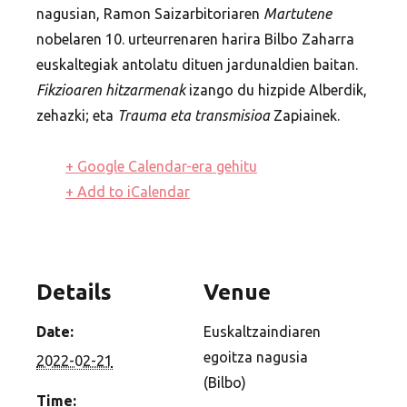
nagusian, Ramon Saizarbitoriaren
Martutene
nobelaren 10. urteurrenaren harira Bilbo Zaharra
euskaltegiak antolatu dituen jardunaldien baitan.
Fikzioaren hitzarmenak
izango du hizpide Alberdik,
zehazki; eta
Trauma eta transmisioa
Zapiainek.
+ Google Calendar-era gehitu
+ Add to iCalendar
Details
Venue
Date:
Euskaltzaindiaren
egoitza nagusia
2022-02-21
(Bilbo)
Time: