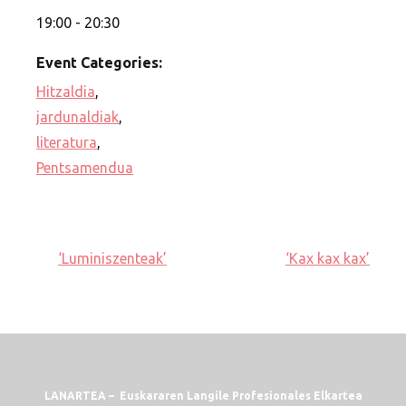
19:00 - 20:30
Event Categories:
Hitzaldia
,
jardunaldiak
,
literatura
,
Pentsamendua
‘Luminiszenteak’
‘Kax kax kax’
LANARTEA – Euskararen Langile Profesionales Elkartea