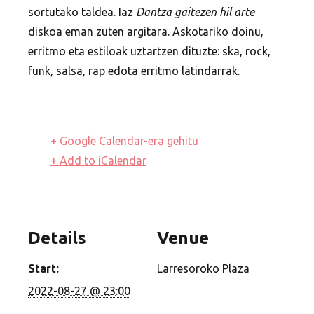
sortutako taldea. Iaz
Dantza gaitezen hil arte
diskoa eman zuten argitara. Askotariko doinu,
erritmo eta estiloak uztartzen dituzte: ska, rock,
funk, salsa, rap edota erritmo latindarrak.
+ Google Calendar-era gehitu
+ Add to iCalendar
Details
Venue
Start:
Larresoroko Plaza
2022-08-27 @ 23:00