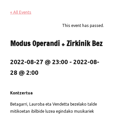
« All Events
This event has passed.
Modus Operandi + Zirkinik Bez
2022-08-27 @ 23:00
-
2022-08-
28 @ 2:00
Kontzertua
Betagarri, Lauroba eta Vendetta bezelako talde
mitikoetan ibilbide luzea egindako musikariek