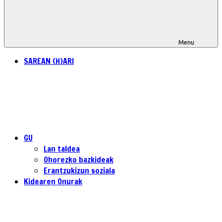
Menu
SAREAN (H)ARI
GU
Lan taldea
Ohorezko bazkideak
Erantzukizun soziala
Kidearen Onurak