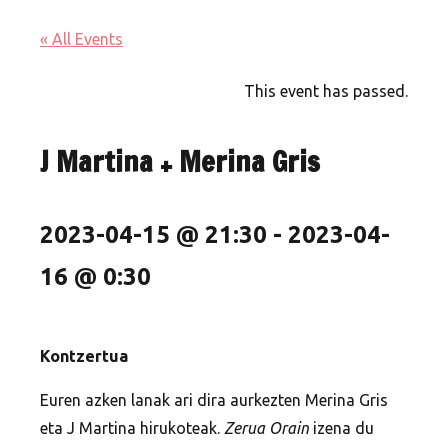
« All Events
This event has passed.
J Martina + Merina Gris
2023-04-15 @ 21:30
-
2023-04-
16 @ 0:30
Kontzertua
Euren azken lanak ari dira aurkezten Merina Gris
eta J Martina hirukoteak.
Zerua Orain
izena du