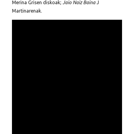
Merina Grisen diskoak;
Jaio Naiz Baina
J
Martinarenak.