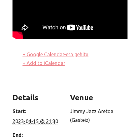
+ Google Calendar-era gehitu
+ Add to iCalendar
Details
Venue
Start:
Jimmy Jazz Aretoa
(Gasteiz)
2023-04-15 @ 21:30
End: